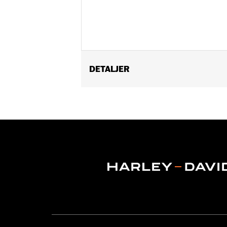
DETALJER
Fits Dyna®, Softail®, Touring (except
Water Resistant:
No
Sold In Units:
Each
Material:
Vinyl
In the Box:
Cover only
WARRANTY:
1 year limited warranty 
NOTES:
H-D® motorcycle covers are no
cause the cover to tear, poss