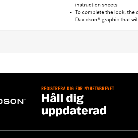
instruction sheets
To complete the look, the c
Davidson® graphic that will
 '25-later FLTRXRRSE) and Trike models.
REGISTRERA DIG FÖR NYHETSBREVET
– Go to
www.h-d.com/warranty
for full details
Håll dig
t designed to be used while trailering. Using an H-D® moto
uppdaterad
ibly causing damage to the cover and motorcycle.