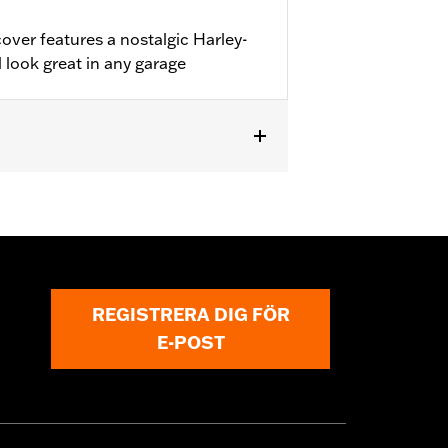
over features a nostalgic Harley-
 look great in any garage
REGISTRERA DIG FÖR
rcycle cover while trailering may
E-POST