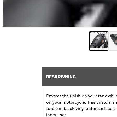
BESKRIVNING
Protect the finish on your tank whil
on your motorcycle. This custom sh
to-clean black vinyl outer surface a
inner liner.