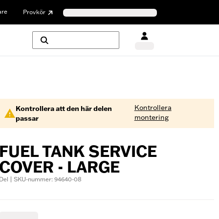
are
Provkör
Kontrollera
Kontrollera att den här delen
montering
passar
FUEL TANK SERVICE
COVER - LARGE
Del | SKU-nummer: 94640-08