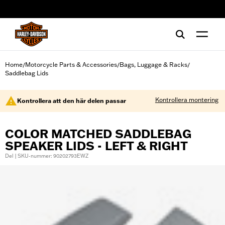
web accessibility
Home
Motorcycle Parts & Accessories
Bags, Luggage & Racks
/
/
/
Saddlebag Lids
Kontrollera montering
Kontrollera att den här delen passar
COLOR MATCHED SADDLEBAG
SPEAKER LIDS - LEFT & RIGHT
Del | SKU-nummer: 90202793EWZ