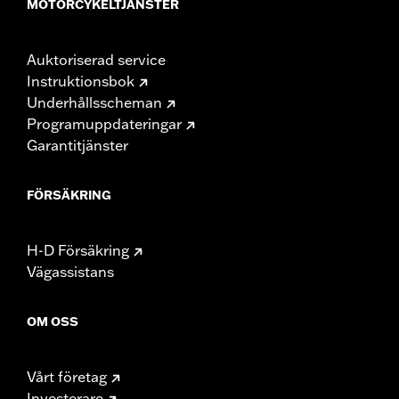
MOTORCYKELTJÄNSTER
Auktoriserad service
Instruktionsbok
Underhållsscheman
Programuppdateringar
Garantitjänster
FÖRSÄKRING
H-D Försäkring
Vägassistans
OM OSS
Vårt företag
Investerare