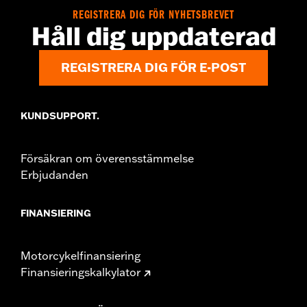
Sold Separately:
Saddlebag Speaker Kit
REGISTRERA DIG FÖR NYHETSBREVET
Håll dig uppdaterad
Sold In Units:
Pair
In the Box:
Left & Right Saddlebag Speaker Lids only
REGISTRERA DIG FÖR E-POST
KUNDSUPPORT.
Försäkran om överensstämmelse
Erbjudanden
FINANSIERING
Motorcykelfinansiering
Finansieringskalkylator