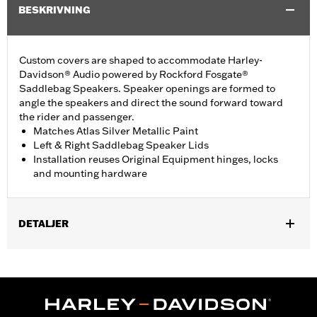
BESKRIVNING
Custom covers are shaped to accommodate Harley-
Davidson® Audio powered by Rockford Fosgate®
Saddlebag Speakers. Speaker openings are formed to
angle the speakers and direct the sound forward toward
the rider and passenger.
Matches Atlas Silver Metallic Paint
Left & Right Saddlebag Speaker Lids
Installation reuses Original Equipment hinges, locks
and mounting hardware
DETALJER
Fits ’23-later FLHXSE and FLTRXSE, '24-later FLHX, FLTRX, and
FLTRXSTSE, '25-later FLHXU, '26-later FLHXL, FLHXLSE,
FLHXLSE and FLTRXL models equipped with Harley-Davidson
Audio powered by Rockford Fosgate Saddlebag Speaker Kit P/N
76001291, 76001292, or 76001299.