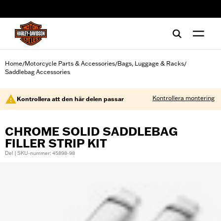
web accessibility
Home
Motorcycle Parts & Accessories
Bags, Luggage & Racks
/
/
/
Saddlebag Accessories
Kontrollera montering
Kontrollera att den här delen passar
CHROME SOLID SADDLEBAG
FILLER STRIP KIT
Del | SKU-nummer: 45898-98