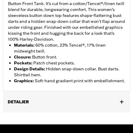
Button Front Tank. It’s cut from a cotton/Tencel®/linen twill
blend for durable, longwearing comfort. This women’s
sleeveless button down top features shape-flattering bust
darts and a hidden snap-down collar that won’t flap around
under riding gear. Finished with our embellished graphics
kissing the front and hugging the back for a look that’s
100% Harley-Davidson.
Materials
:
60% cotton, 23% Tencel®, 17% linen
midweight twill.
Closure
:
Button front.
Pockets
:
Patch chest pockets.
Design Details
:
Hidden snap-down collar. Bust darts.
Shirttail hem.
Graphics
:
Soft-hand gradient print with embellishment.
DETALJER
Gender:
Women
Functional Features:
Button Front
WARRANTY:
2 year limited warranty – Go to
www.h-