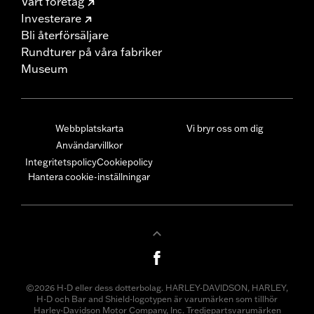
Vårt företag
Investerare
Bli återförsäljare
Rundturer på våra fabriker
Museum
Webbplatskarta
Vi bryr oss om dig
Användarvillkor
Integritetspolicy
Cookiepolicy
Hantera cookie-inställningar
©2026 H-D eller dess dotterbolag. HARLEY-DAVIDSON, HARLEY,
H-D och Bar and Shield-logotypen är varumärken som tillhör
Harley-Davidson Motor Company, Inc. Tredjepartsvarumärken