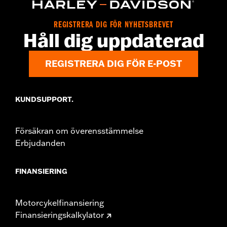
d.com/warranty
for full details
Origin:
Imported
REGISTRERA DIG FÖR NYHETSBREVET
Håll dig uppdaterad
REGISTRERA DIG FÖR E-POST
KUNDSUPPORT.
Försäkran om överensstämmelse
Erbjudanden
FINANSIERING
Motorcykelfinansiering
Finansieringskalkylator