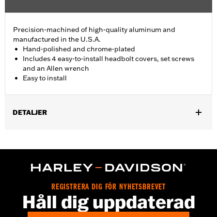
Precision-machined of high-quality aluminum and
manufactured in the U.S.A.
Hand-polished and chrome-plated
Includes 4 easy-to-install headbolt covers, set screws
and an Allen wrench
Easy to install
DETALJER
Fits '86-'22 XL, '08-'13 XR, '85-'99 Evolution® 1340 and '99-'17
Twin Cam models.
Installation Instructions
Sold In Units:
Pair
In the Box:
4 head bolt covers, 4 set screws and an allen wrench
REGISTRERA DIG FÖR NYHETSBREVET
WARRANTY:
1 year limited warranty – Go to
www.h-
Håll dig uppdaterad
d.com/warranty
for full details