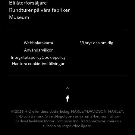
Bli återförsäljare
Rundturer på våra fabriker
Museum
Webbplatskarta
Vi bryr oss om dig
Användarvillkor
Integritetspolicy
Cookiepolicy
Hantera cookie-inställningar
©2026 H-D eller dess dotterbolag. HARLEY-DAVIDSON, HARLEY,
H-D och Bar and Shield-logotypen är varumärken som tillhör
Harley-Davidson Motor Company, Inc. Tredjepartsvarumärken
tillhör sina respektive ägare.