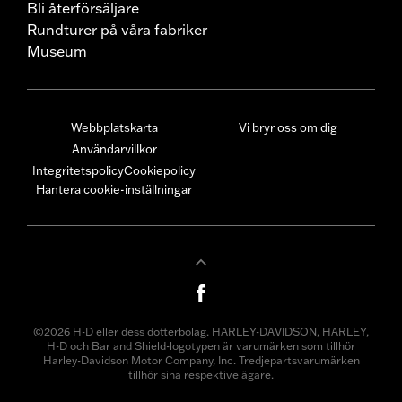
Bli återförsäljare
Rundturer på våra fabriker
Museum
Webbplatskarta
Vi bryr oss om dig
Användarvillkor
Integritetspolicy
Cookiepolicy
Hantera cookie-inställningar
©2026 H-D eller dess dotterbolag. HARLEY-DAVIDSON, HARLEY,
H-D och Bar and Shield-logotypen är varumärken som tillhör
Harley-Davidson Motor Company, Inc. Tredjepartsvarumärken
tillhör sina respektive ägare.