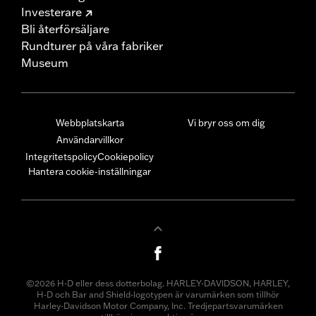
Investerare
Bli återförsäljare
Rundturer på våra fabriker
Museum
Webbplatskarta
Vi bryr oss om dig
Användarvillkor
Integritetspolicy
Cookiepolicy
Hantera cookie-inställningar
©2026 H-D eller dess dotterbolag. HARLEY-DAVIDSON, HARLEY,
H-D och Bar and Shield-logotypen är varumärken som tillhör
Harley-Davidson Motor Company, Inc. Tredjepartsvarumärken