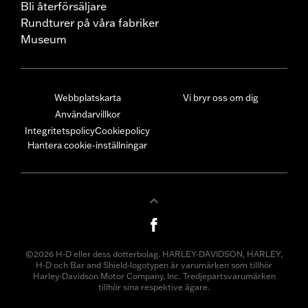
Bli återförsäljare
Rundturer på våra fabriker
Museum
Webbplatskarta
Vi bryr oss om dig
Användarvillkor
Integritetspolicy
Cookiepolicy
Hantera cookie-inställningar
©2026 H-D eller dess dotterbolag. HARLEY-DAVIDSON, HARLEY,
H-D och Bar and Shield-logotypen är varumärken som tillhör
Harley-Davidson Motor Company, Inc. Tredjepartsvarumärken
tillhör sina respektive ägare.