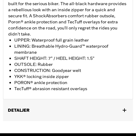
built for the serious biker. The all-black hardware provides
a rebellious look with an inside zipper for a quick and
secure fit. A ShockAbsorbers comfort rubber outsole,
Poron® ankle protection and TecTuff overlays for extra
confidence on the road, you'll only regret the rides you
didn't take.
UPPER: Waterproof full grain leather
LINING: Breathable Hydro-Guard™ waterproof
membrane
SHAFT HEIGHT: 7” / HEEL HEIGHT: 1.5”
OUTSOLE: Rubber
CONSTRUCTION: Goodyear welt
YKK® locking inside zipper
PORON® ankle protection
TecTuff® abrasion resistant overlays
DETALJER
Gender:
Men
Functional Features:
Waterproof