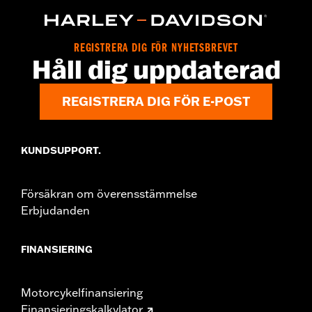
Technology:
Waterproof
Dimension Description:
SHAFT HEIGHT: 7” / HEEL HEIGHT:
1.5”
REGISTRERA DIG FÖR NYHETSBREVET
Håll dig uppdaterad
REGISTRERA DIG FÖR E-POST
KUNDSUPPORT.
Försäkran om överensstämmelse
Erbjudanden
FINANSIERING
Motorcykelfinansiering
Finansieringskalkylator