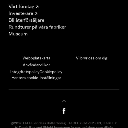
Vårt företag
Investerare
Bli återförsäljare
Rundturer på våra fabriker
Museum
Webbplatskarta
Vi bryr oss om dig
Användarvillkor
Integritetspolicy
Cookiepolicy
Hantera cookie-inställningar
©2026 H-D eller dess dotterbolag. HARLEY-DAVIDSON, HARLEY,
H-D och Bar and Shield-logotypen är varumärken som tillhör