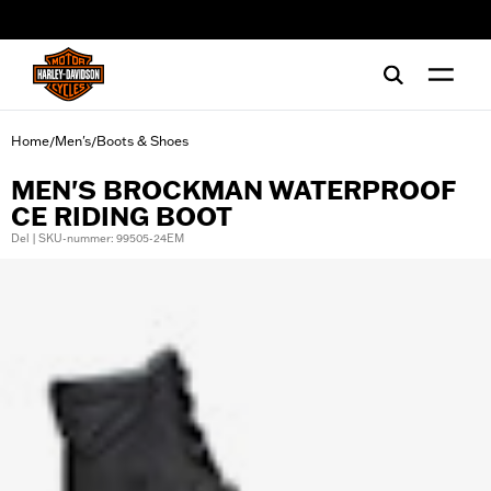
web accessibility
Home
Men's
Boots & Shoes
/
/
MEN'S BROCKMAN WATERPROOF
CE RIDING BOOT
Del | SKU-nummer: 99505-24EM