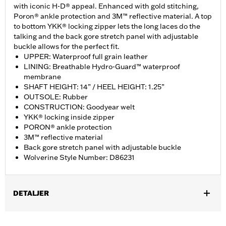
with iconic H-D® appeal. Enhanced with gold stitching,
Poron® ankle protection and 3M™ reflective material. A top
to bottom YKK® locking zipper lets the long laces do the
talking and the back gore stretch panel with adjustable
buckle allows for the perfect fit.
UPPER: Waterproof full grain leather
LINING: Breathable Hydro-Guard™ waterproof
membrane
SHAFT HEIGHT: 14” / HEEL HEIGHT: 1.25”
OUTSOLE: Rubber
CONSTRUCTION: Goodyear welt
YKK® locking inside zipper
PORON® ankle protection
3M™ reflective material
Back gore stretch panel with adjustable buckle
Wolverine Style Number: D86231
DETALJER
Gender:
Women