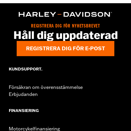
WARRANTY:
Wolverine Worldwide Manufacturer Warranty – Go
to
www.h-d.com/warranty
for full details
Origin:
Imported
Dimension Description:
SHAFT HEIGHT: 14” / HEEL HEIGHT:
REGISTRERA DIG FÖR NYHETSBREVET
1.25”
Håll dig uppdaterad
REGISTRERA DIG FÖR E-POST
KUNDSUPPORT.
Försäkran om överensstämmelse
Erbjudanden
FINANSIERING
Motorcykelfinansiering