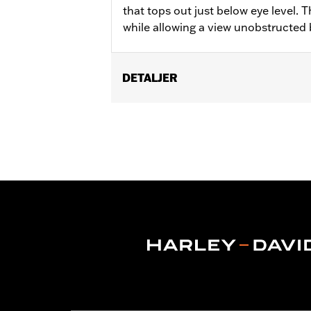
that tops out just below eye level. 
while allowing a view unobstructed b
DETALJER
Fits ‘14-'24 Electra Glide®, Street Gl
Installation Instructions
Sold In Units:
Each
Material:
Hard-coated Polycarbonat
Width:
19.3 Inches
In the Box:
Windshield only
Material Width UOM:
Inches
Windshield Overall Height:
10.0
Windshield Overall Height UOM:
In
WARRANTY:
1 year limited warranty 