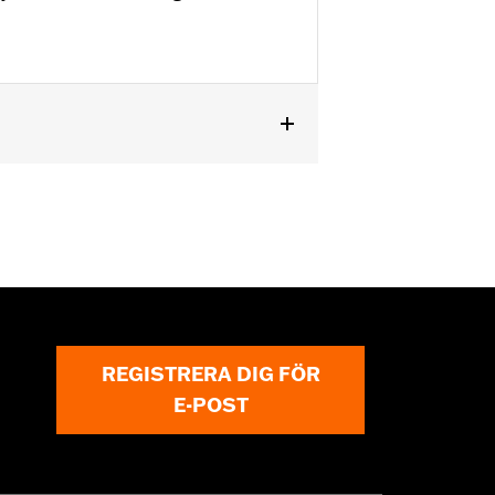
ted™ and '14-'25 Tri Glide™ models.
REGISTRERA DIG FÖR
E-POST