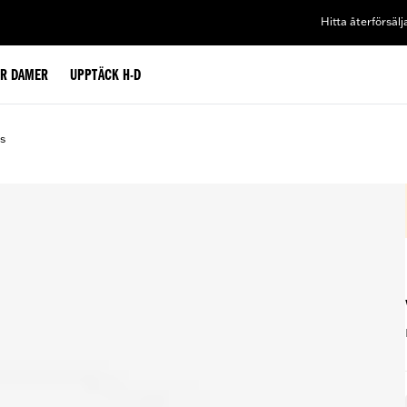
Hitta återförsälj
ÖR DAMER
UPPTÄCK H-D
s