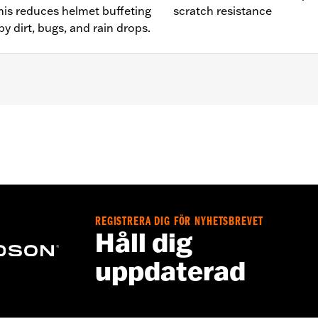
This reduces helmet buffeting
scratch resistance
y dirt, bugs, and rain drops.
ide® (except '23-later FLHXSE and '24-later FLHX), Ultra Limi
e
REGISTRERA DIG FÖR NYHETSBREVET
Håll dig
ches
uppdaterad
– Go to
www.h-d.com/warranty
for full details