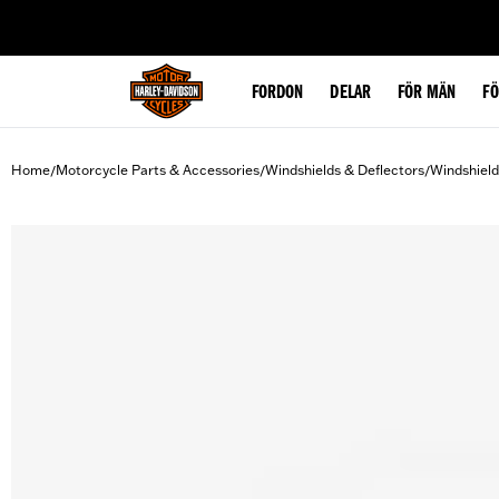
web accessibility
FORDON
DELAR
FÖR MÄN
F
Home
Motorcycle Parts & Accessories
Windshields & Deflectors
Windshield
/
/
/