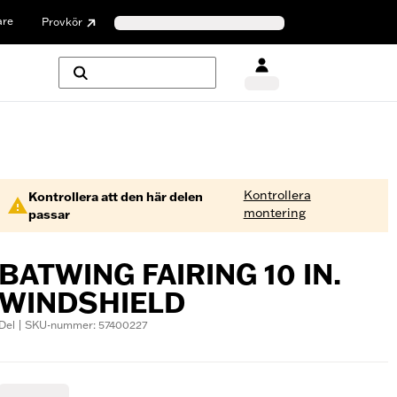
are
Provkör
Kontrollera
Kontrollera att den här delen
montering
passar
BATWING FAIRING 10 IN.
WINDSHIELD
Del | SKU-nummer: 57400227