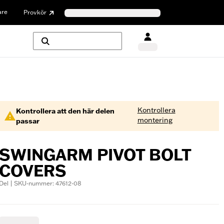
are
Provkör
Kontrollera
Kontrollera att den här delen
montering
passar
SWINGARM PIVOT BOLT
COVERS
Del | SKU-nummer: 47612-08