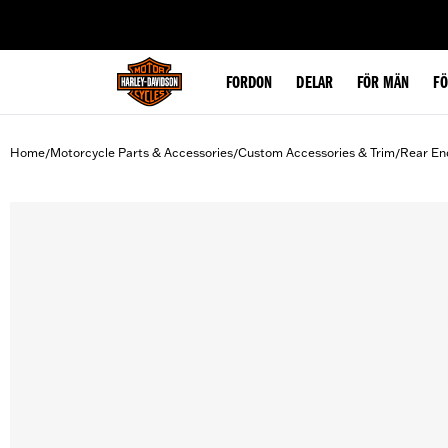
web accessibility
FORDON
DELAR
FÖR MÄN
F
Home
Motorcycle Parts & Accessories
Custom Accessories & Trim
Rear En
/
/
/