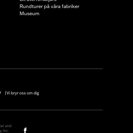
Rundturer på våra fabriker
Museum
r
Vi bryr oss om dig
|
ar and
, Inc.