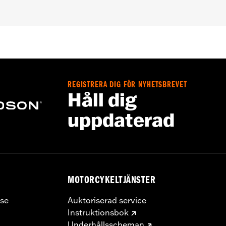
pt FXCW, FXCWC, FXSB, FXSBSE, FXSE and FXST-Aus and mo
ench
REGISTRERA DIG FÖR NYHETSBREVET
– Go to
www.h-d.com/warranty
for full details
Håll dig
uppdaterad
MOTORCYKELTJÄNSTER
se
Auktoriserad service
Instruktionsbok
Underhållsscheman