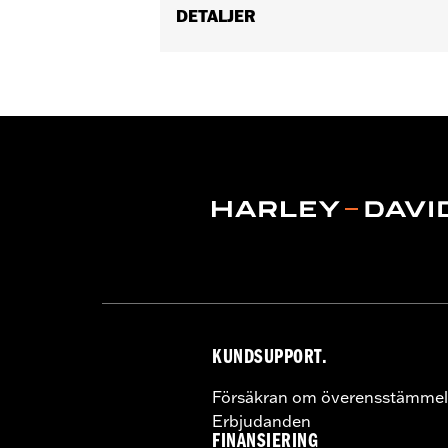
DETALJER
Fits '08-'17 Softail® models (exce
Footboard Kits).
Position On Bike:
Rear
Sold In Units:
Pair
In the Box:
set screws and Allen® wr
WARRANTY:
1 year limited warranty 
KUNDSUPPORT.
Försäkran om överensstämmel
Erbjudanden
FINANSIERING