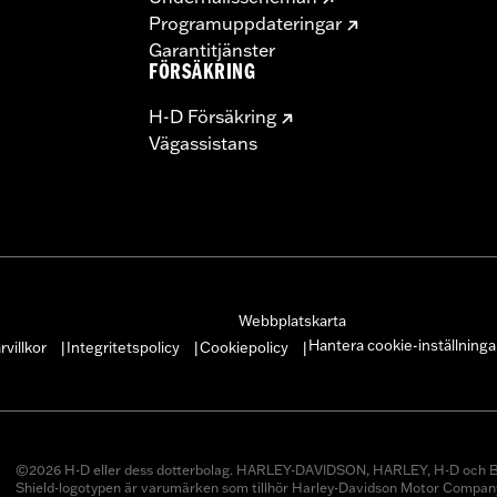
Programuppdateringar
Garantitjänster
FÖRSÄKRING
H-D Försäkring
Vägassistans
Webbplatskarta
Hantera cookie-inställninga
villkor
Integritetspolicy
Cookiepolicy
|
|
|
©2026 H-D eller dess dotterbolag. HARLEY-DAVIDSON, HARLEY, H-D och B
Shield-logotypen är varumärken som tillhör Harley-Davidson Motor Company