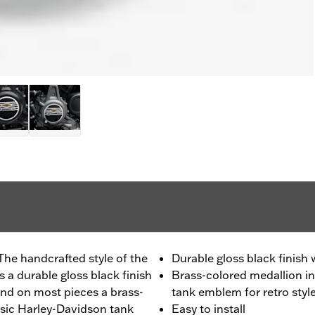
The handcrafted style of the
Durable gloss black finish
 a durable gloss black finish
Brass-colored medallion in
nd on most pieces a brass-
tank emblem for retro styl
ssic Harley-Davidson tank
Easy to install