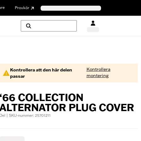
are
Provkör
Kontrollera
Kontrollera att den här delen
montering
passar
‘66 COLLECTION
ALTERNATOR PLUG COVER
Del | SKU-nummer: 25701211