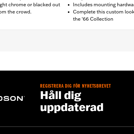
ight chrome or blacked out
Includes mounting hardwa
from the crowd.
Complete this custom look
the ‘66 Collection
equipped models.
ing and installation instructions
REGISTRERA DIG FÖR NYHETSBREVET
,,,,,,,,,,,,,,,,,,,,,
Håll dig
uppdaterad