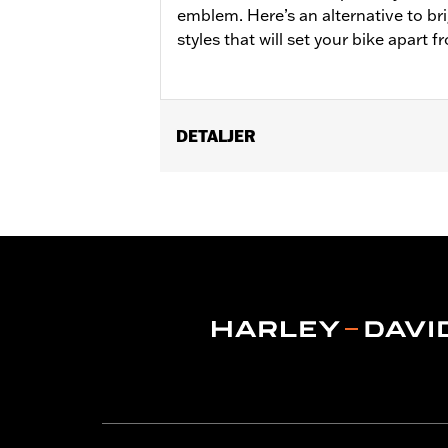
emblem. Here’s an alternative to br
styles that will set your bike apart 
DETALJER
Fits '21-later Revolution Max engine-
Installation Instructions
Collection:
'66 Collection
Sold In Units:
Each
In the Box:
Alternator Plug Cover, O-r
WARRANTY:
,,,,,,,,,,,,,,,,,,,,,,,,,,,,,,,,,,,,,,,,,,,,,,