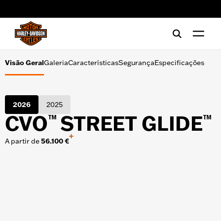
Galeria
web accessibility
Características
Segurança
Visão Geral
Galeria
Características
Segurança
Especificações
Especificações
2026
2025
CVO
STREET GLIDE
™
™
+
A partir de
56.100 €
FERRAMENTAS DE COMPRA
Financiamento
Test Ride
Peça um Folheto