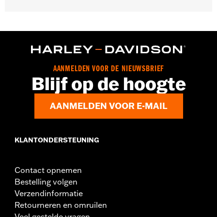
Past op '14-later XL modellen.
Installatie-instructies
Per stuk verkocht:
Twee
In de doos:
Hendels voor links en rechts, inclusief anti-ratelclip
voor koppeling en nieuwe scharnierbussen
AANMELDEN VOOR DE NIEUWSBRIEF
Blijf op de hoogte
AANMELDEN VOOR E-MAIL
KLANTONDERSTEUNING
Contact opnemen
Bestelling volgen
Verzendinformatie
Retourneren en omruilen
Veel gestelde vragen