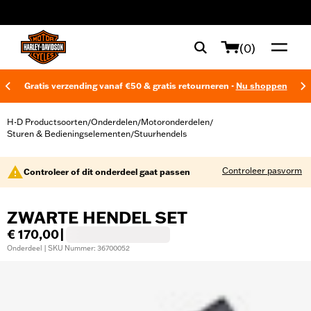
web accessibility
(0)
Gratis verzending vanaf €50 & gratis retourneren -
Nu shoppen
H-D Productsoorten
Onderdelen
Motoronderdelen
/
/
/
Sturen & Bedieningselementen
Stuurhendels
/
Controleer pasvorm
Controleer of dit onderdeel gaat passen
ZWARTE HENDEL SET
€ 170,00
|
Onderdeel | SKU Nummer: 36700052