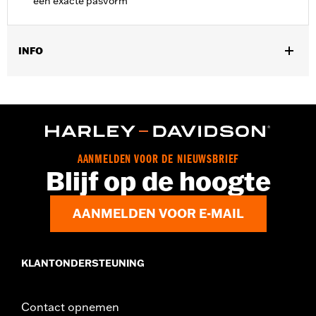
een exacte pasvorm
INFO
Past op '18-'24 FXFB, FXFBS, FLSB en '19-'24 FXDRS-modellen.
Installatie-instructies
Per stuk verkocht:
Elk
Screamin' Eagle Stage Upgrade:
Fase I
In de doos:
Uitlaat hitteschilden voor en achter
AANMELDEN VOOR DE NIEUWSBRIEF
Blijf op de hoogte
AANMELDEN VOOR E-MAIL
KLANTONDERSTEUNING
Contact opnemen