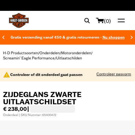
web accessibility
(0)
Gratis verzending vanaf €50 & gratis retourneren -
Nu shoppen
H-D Productsoorten
Onderdelen
Motoronderdelen
/
/
/
Screamin’ Eagle Performance
Uitlaatschilden
/
Controleer pasvorm
Controleer of dit onderdeel gaat passen
ZIJDEGLANS ZWARTE
UITLAATSCHILDSET
€ 238,00
|
Onderdeel | SKU Nummer: 65400472