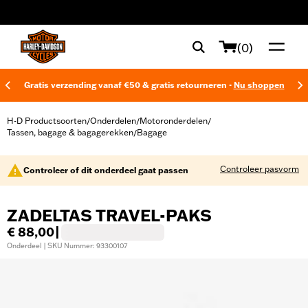
web accessibility
(0)
Gratis verzending vanaf €50 & gratis retourneren -
Nu shoppen
H-D Productsoorten
Onderdelen
Motoronderdelen
/
/
/
Tassen, bagage & bagagerekken
Bagage
/
Controleer pasvorm
Controleer of dit onderdeel gaat passen
ZADELTAS TRAVEL-PAKS
€ 88,00
|
Onderdeel | SKU Nummer: 93300107