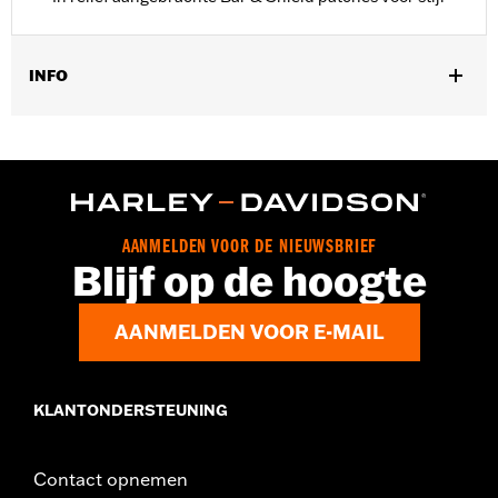
INFO
Past op '18-later FLHC en FLHCS modellen met originele
zadeltassen. Past ook op FLDE modellen uitgerust met Softail®
Deluxe Zijkoffers P/N 90201558.
Waterafstotend:
Ja
Per stuk verkocht:
Twee
AANMELDEN VOOR DE NIEUWSBRIEF
In de doos:
Travel-Paks, links en rechts
Blijf op de hoogte
AANMELDEN VOOR E-MAIL
KLANTONDERSTEUNING
Contact opnemen