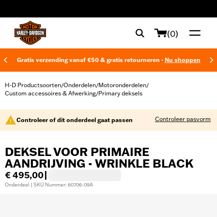
web accessibility
(0)
Gratis verzending vanaf €50 & gratis retourneren -
Nu shoppen
H-D Productsoorten
Onderdelen
Motoronderdelen
/
/
/
Custom accessoires & Afwerking
Primary deksels
/
Controleer pasvorm
Controleer of dit onderdeel gaat passen
DEKSEL VOOR PRIMAIRE
AANDRIJVING - WRINKLE BLACK
€ 495,00
|
Onderdeel | SKU Nummer: 60706-09A