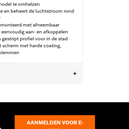
model te omhelzen
atie en beheert de luchtstroom rond
r
gemonteerd met afneembaar
r eenvoudig aan- en afkoppelen
gestript profiel voor in de stad
at scherm met harde coating,
sklemmen
AANMELDEN VOOR E-