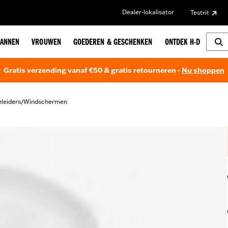
Dealer-lokalisator
Testrit
ANNEN
VROUWEN
GOEDEREN & GESCHENKEN
ONTDEK H-D
Gratis verzending vanaf €50 & gratis retourneren -
Nu shoppen
leiders
Windschermen
/