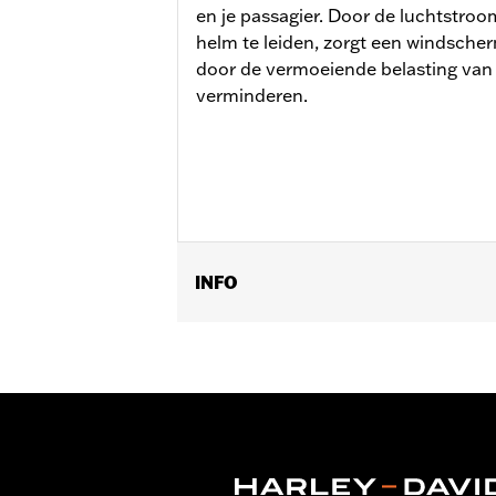
en je passagier. Door de luchtstroom
helm te leiden, zorgt een windscher
door de vermoeiende belasting van 
verminderen.
INFO
Past op '18-'24 FXFB- en FXFBS-mode
Installatie-instructies
Per stuk verkocht:
Elk
Materiaal:
Hard-coated polycarbona
Wijdte:
17.5 Inches
In de doos:
Scherm van hard gecoat 
Materiaalbreedte maateenheid:
In