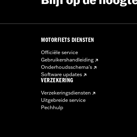
Blijf op de hoogt
:
19.0
 maateenheid:
Inches
Inches
MOTORFIETS DIENSTEN
Officiële service
Gebruikershandleiding
Onderhoudsschema's
Software updates
VERZEKERING
Verzekeringsdiensten
Uitgebreide service
Pechhulp