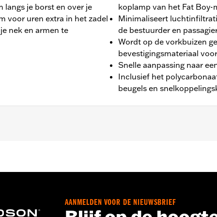
 langs je borst en over je
koplamp van het Fat Boy-
m voor uren extra in het zadel
Minimaliseert luchtinfiltr
je nek en armen te
de bestuurder en passagie
Wordt op de vorkbuizen 
bevestigingsmateriaal voo
Snelle aanpassing naar een 
Inclusief het polycarbona
beugels en snelkoppeling
llen.
at
AANMELDEN VOOR DE NIEUWSBRIEF
polycarbonaat, beugels en snelkoppelingsklemmen
ches