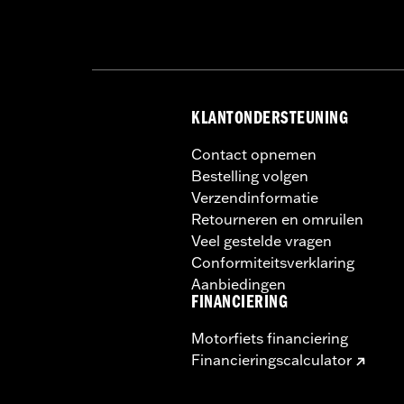
Windschermhoogte boven koplamp
Windschermhoogte boven koplamp
Hoogte windscherm:
24.4
Hoogte windscherm maateenheid:
KLANTONDERSTEUNING
Contact opnemen
Bestelling volgen
Verzendinformatie
Retourneren en omruilen
Veel gestelde vragen
Conformiteitsverklaring
Aanbiedingen
FINANCIERING
Motorfiets financiering
Financieringscalculator