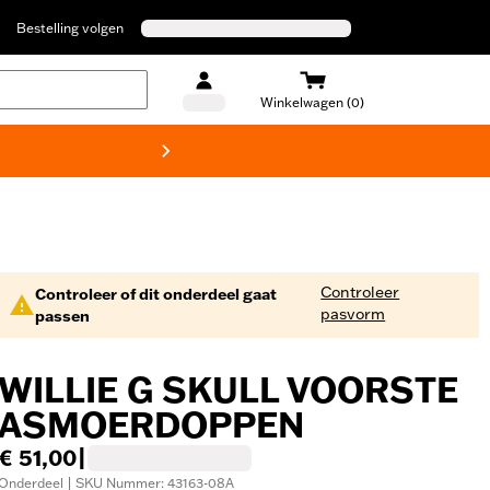
Bestelling volgen
Winkelwagen (0)
Harley
Controleer
Controleer of dit onderdeel gaat
pasvorm
passen
WILLIE G SKULL VOORSTE
ASMOERDOPPEN
€ 51,00
|
Onderdeel | SKU Nummer: 43163-08A