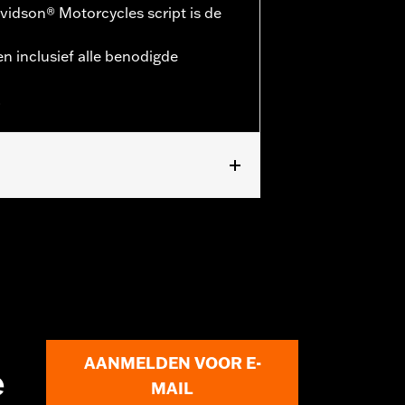
idson® Motorcycles script is de
en inclusief alle benodigde
.
odellen (behalve ’16–’22 XL1200X en
, FLSB, FXCW, FXCWC, FXDRS, FXFB,
e ’23-later FLHXSE en FLTRXSE, ’24-
 ’18-later FLDE, FLFB, FLFBS, FLHC,
oorasadapterset P/N 43000090. Voor
afzonderlijke aankoop van de Vooras-
de Vooras-adapterset P/N 43000159
AANMELDEN VOOR E-
e
MAIL