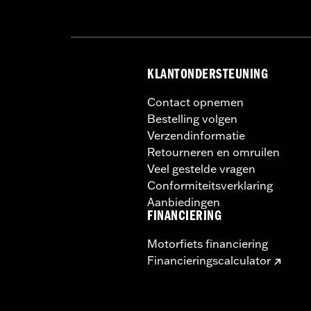
Per stuk verkocht:
Twee
In de doos:
Alle benodigde bevestigi
KLANTONDERSTEUNING
Contact opnemen
Bestelling volgen
Verzendinformatie
Retourneren en omruilen
Veel gestelde vragen
Conformiteitsverklaring
Aanbiedingen
FINANCIERING
Motorfiets financiering
Financieringscalculator