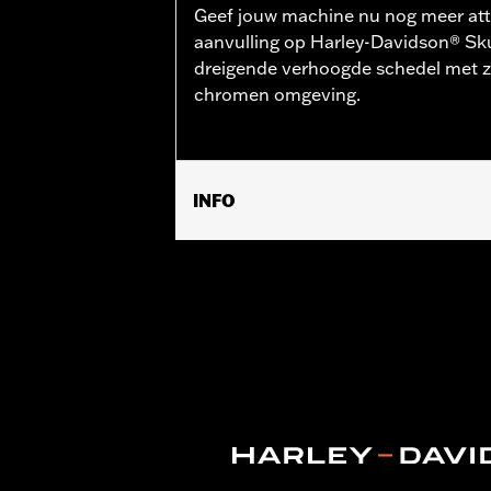
Geef jouw machine nu nog meer att
aanvulling op Harley-Davidson® Skul
dreigende verhoogde schedel met zw
chromen omgeving.
INFO
Past op ’02–’11 VRSC™ modellen (beha
XL1200XS), ’08–’17 Dyna® modellen, 
FXFBS, FXLRS, FXSB, FXSBSE, FXSE, 
later FLHX, FLTRX en FLTRXSTSE en ’
FLHCS, FLSL, FXBB, FXBR, FXBRS, FX
'22-later FXLRST, ’20-later FXLRS, ’
adapterset P/N 43000159 vereist, voo
vereist.
Installatie-instructies
Collectie:
Willie G. Skull