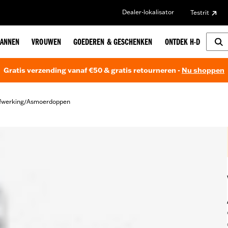
Dealer-lokalisator
Testrit
ANNEN
VROUWEN
GOEDEREN & GESCHENKEN
ONTDEK H-D
Gratis verzending vanaf €50 & gratis retourneren -
Nu shoppen
fwerking
Asmoerdoppen
/