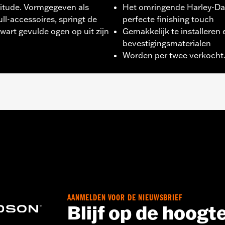
itude. Vormgegeven als
Het omringende Harley-Dav
l-accessoires, springt de
perfecte finishing touch
art gevulde ogen op uit zijn
Gemakkelijk te installeren 
bevestigingsmaterialen
Worden per twee verkocht
lve VRSCF en VRSCR), ’15-later XG modellen, ’08–’22 XL m
’07-later Softail® modellen (behalve Springer™, FLSTNSE
FXST-Aus en FXSTD) en ’08–’25 Touring modellen (behalv
25-later FLHXU en FLTRXRRSE) en ’08–’25 Trike modellen.
LR en FXST modellen vereisen aparte aanschaf van de v
19-later FXDRS, ’18-later FLSB, FXFB en FXFBS modellen is 
r '22-later FXRST modellen is afzonderlijke aankoop van 
AANMELDEN VOOR DE NIEUWSBRIEF
Blijf op de hoogt