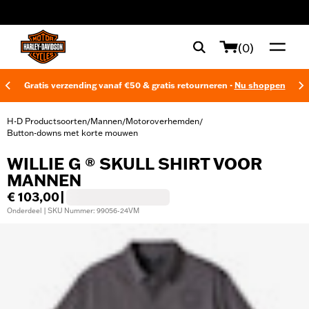
web accessibility
(0)
Gratis verzending vanaf €50 & gratis retourneren -
Nu shoppen
H-D Productsoorten
Mannen
Motoroverhemden
/
/
/
Button-downs met korte mouwen
WILLIE G ® SKULL SHIRT VOOR
MANNEN
€ 103,00
|
Onderdeel | SKU Nummer: 99056-24VM