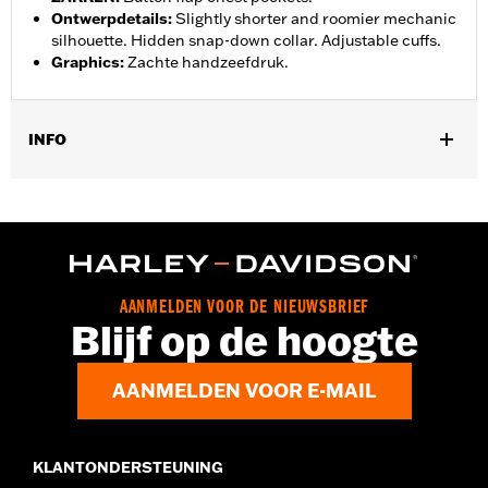
Ontwerpdetails
:
Slightly shorter and roomier mechanic
silhouette. Hidden snap-down collar. Adjustable cuffs.
Graphics
:
Zachte handzeefdruk.
INFO
Geslacht:
Mannen
Collectie:
Willie G. Skull
,
Functionele features:
Knopen aan voorzijde
Verstelbare
manchetten
GARANTIE:
2 year limited warranty – Go to
www.h-
AANMELDEN VOOR DE NIEUWSBRIEF
d.com/warranty
for full details
Blijf op de hoogte
Herkomst:
Imported
AANMELDEN VOOR E-MAIL
KLANTONDERSTEUNING