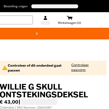
Bestelling volgen
Winkelwagen (0)
Harley
Controleer
Controleer of dit onderdeel gaat
pasvorm
passen
WILLIE G SKULL
ONTSTEKINGSDEKSEL
€ 43,00
|
Onderdeel | SKU Nummer: 25600087