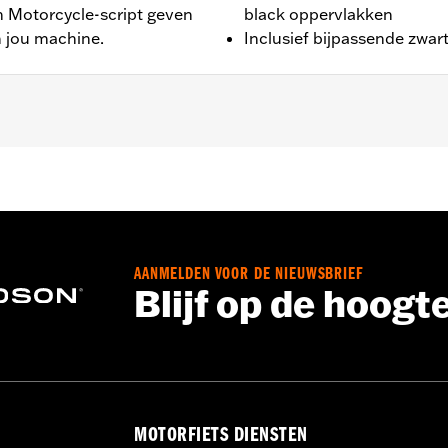
 Motorcycle-script geven
black oppervlakken
n jou machine.
Inclusief bijpassende zwar
te installatiematerialen
AANMELDEN VOOR DE NIEUWSBRIEF
,,,,,,,,,,,,,,,,,
Blijf op de hoogt
talleren van kleppendeksels moeten misschien nieuwe pakkin
MOTORFIETS DIENSTEN