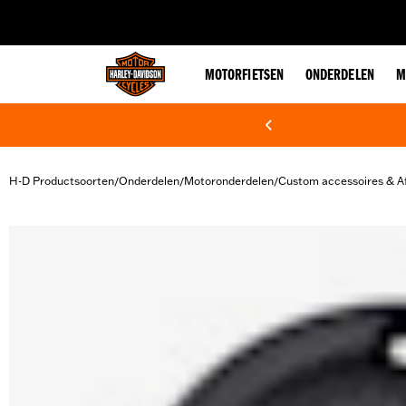
web accessibility
MOTORFIETSEN
ONDERDELEN
M
H-D Productsoorten
Onderdelen
Motoronderdelen
Custom accessoires & A
/
/
/