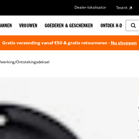
Dealer-lokalisator
Testrit
ANNEN
VROUWEN
GOEDEREN & GESCHENKEN
ONTDEK H-D
Gratis verzending vanaf €50 & gratis retourneren -
Nu shoppen
fwerking
Ontstekingsdeksel
/