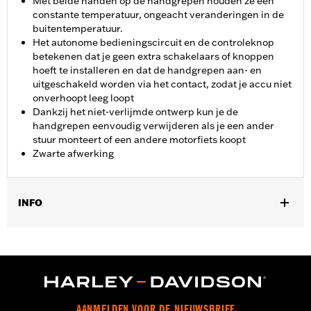
Met beide handen op de handgrepen houden ze een
constante temperatuur, ongeacht veranderingen in de
buitentemperatuur.
Het autonome bedieningscircuit en de controleknop
betekenen dat je geen extra schakelaars of knoppen
hoeft te installeren en dat de handgrepen aan- en
uitgeschakeld worden via het contact, zodat je accu niet
onverhoopt leeg loopt
Dankzij het niet-verlijmde ontwerp kun je de
handgrepen eenvoudig verwijderen als je een ander
stuur monteert of een andere motorfiets koopt
Zwarte afwerking
INFO
Past op ’16–’17 Dyna® FXDLS, ’16–’24 Softail® en ’08–’25 Touring
modellen (behalve CVO, ’23-later FLHXSE en FLTRXSE, ’24-
later FLHX, FLTRX en FLTRXSTSE en ’25-later FLHXU en
FLTRXRRSE) en Trike modellen. '16-'17 Softail® modellen
vereisen aparte aanschaf van Elektrische verbindingsset P/N
72673-11. '14-'16 Touring en Trike modellen vereisen aparte
AANMELDEN VOOR DE NIEUWSBRIEF