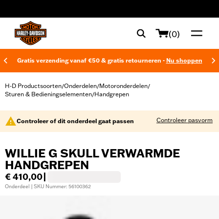
web accessibility
(0)
Gratis verzending vanaf €50 & gratis retourneren -
Nu shoppen
H-D Productsoorten
Onderdelen
Motoronderdelen
/
/
/
Sturen & Bedieningselementen
Handgrepen
/
Controleer pasvorm
Controleer of dit onderdeel gaat passen
WILLIE G SKULL VERWARMDE
HANDGREPEN
€ 410,00
|
Onderdeel | SKU Nummer: 56100362