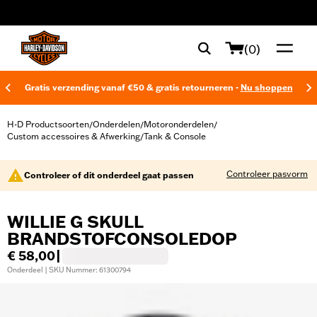
web accessibility
(0)
Gratis verzending vanaf €50 & gratis retourneren -
Nu shoppen
H-D Productsoorten
Onderdelen
Motoronderdelen
/
/
/
Custom accessoires & Afwerking
Tank & Console
/
Controleer pasvorm
Controleer of dit onderdeel gaat passen
WILLIE G SKULL
BRANDSTOFCONSOLEDOP
€ 58,00
|
Onderdeel | SKU Nummer: 61300794