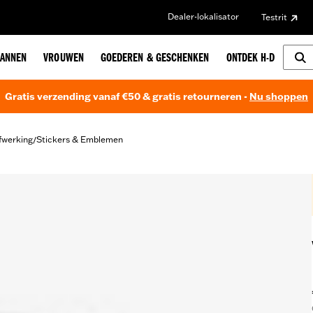
Dealer-lokalisator
Testrit
ANNEN
VROUWEN
GOEDEREN & GESCHENKEN
ONTDEK H-D
Gratis verzending vanaf €50 & gratis retourneren -
Nu shoppen
fwerking
Stickers & Emblemen
/