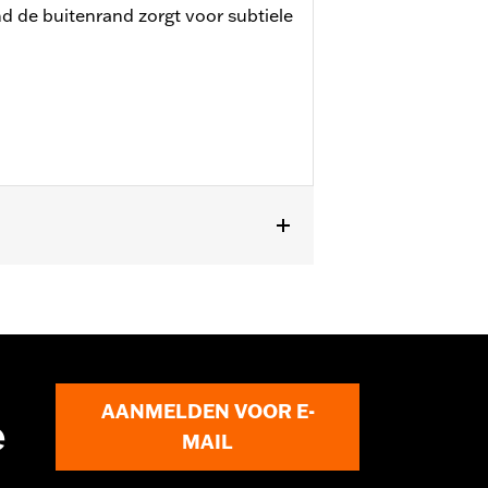
d de buitenrand zorgt voor subtiele
ant van deze hoogwaardige gegoten
AANMELDEN VOOR E-
e
MAIL