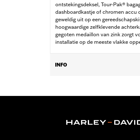
ontstekingsdeksel, Tour-Pak® bagag
dashboardkastje of chromen accu c
geweldig uit op een gereedschapskis
hoogwaardige zelfklevende achterka
gegoten medaillon van zink zorgt vo
installatie op de meeste vlakke opp
INFO
Ideaal voor gebruik op sissybar-staan
emblemen maken eenvoudige installat
Diameter:
3.0
Per stuk verkocht:
Elk
In de doos:
Medaillon
GARANTIE:
2 jaar beperkte garantie -