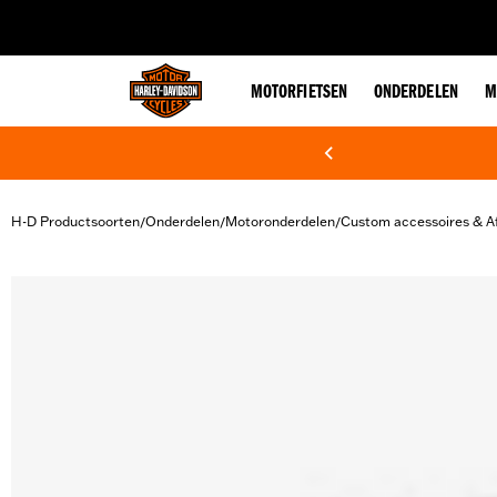
web accessibility
MOTORFIETSEN
ONDERDELEN
M
H-D Productsoorten
Onderdelen
Motoronderdelen
Custom accessoires & A
/
/
/