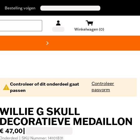
Bestelling volgen
Winkelwagen (0)
Harley
Controleer
Controleer of dit onderdeel gaat
pasvorm
passen
WILLIE G SKULL
DECORATIEVE MEDAILLON
€ 47,00
|
Onderdeel | SKU Nummer: 14101831