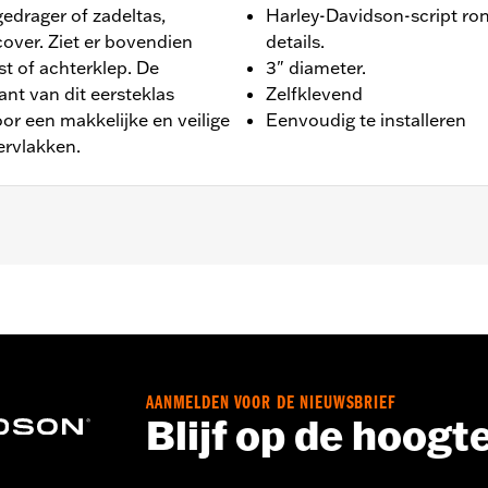
edrager of zadeltas,
Harley-Davidson-script ron
over. Ziet er bovendien
details.
t of achterklep. De
3" diameter.
nt van dit eersteklas
Zelfklevend
or een makkelijke en veilige
Eenvoudig te installeren
ervlakken.
ders in plaatstijl en accudeksels. De zelfklevende achterk
ie op de meeste vlakke oppervlakken mogelijk.
AANMELDEN VOOR DE NIEUWSBRIEF
 Ga naar
www.h-d.com/warranty
voor meer info
Blijf op de hoogt