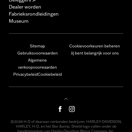
Dealer worden
Fabrieksrondleidingen
Museum
Sitemap
Cookievoorkeuren beheren
Gebruiksvoorwaarden
Jij bent belangrijk voor ons
Algemene
verkoopvoorwaarden
Privacybeleid
Cookiebeleid
©2026 H-D of daaraan verbonden bedrijven. HARLEY-DAVIDSON,
HARLEY, H-D, en het Bar &amp; Shield-logo vallen onder de
handelsmerken van Harley-Davidson Motor Company, Inc.