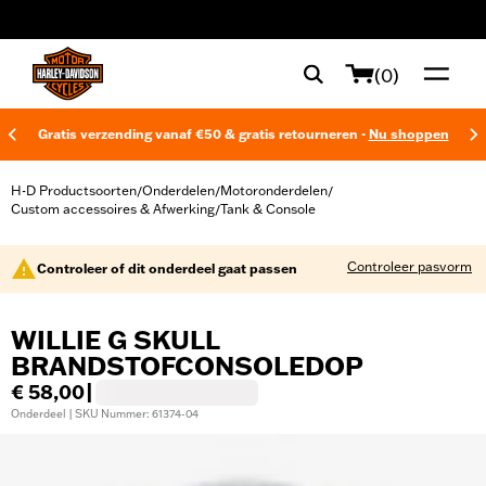
web accessibility
(0)
Gratis verzending vanaf €50 & gratis retourneren -
Nu shoppen
H-D Productsoorten
Onderdelen
Motoronderdelen
/
/
/
Custom accessoires & Afwerking
Tank & Console
/
Controleer pasvorm
Controleer of dit onderdeel gaat passen
WILLIE G SKULL
BRANDSTOFCONSOLEDOP
€ 58,00
|
Onderdeel | SKU Nummer: 61374-04