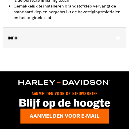
is de perfecte finishing touch
Gemakkelijk te installeren brandstofklep vervangt de
standaardklep en hergebruikt de bevestigingsmiddelen
en het originele slot
INFO
Past op '92-'07 Electra Glide®, Tour Glide en Road Glide®
modellen met centrale tankopening.
Collectie:
Willie G. Skull
Per stuk verkocht:
Elk
In de doos:
Tankconsoledop
AANMELDEN VOOR DE NIEUWSBRIEF
Blijf op de hoogte
AANMELDEN VOOR E-MAIL