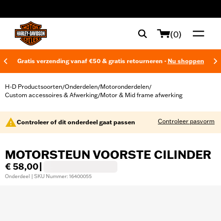
web accessibility
(0)
Gratis verzending vanaf €50 & gratis retourneren -
Nu shoppen
H-D Productsoorten
Onderdelen
Motoronderdelen
/
/
/
Custom accessoires & Afwerking
Motor & Mid frame afwerking
/
Controleer pasvorm
Controleer of dit onderdeel gaat passen
MOTORSTEUN VOORSTE CILINDER
€ 58,00
|
Onderdeel | SKU Nummer: 16400055