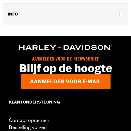
INFO
Past op '09-later Touring (behalve '25-later FLTRXRRSE)
modellen.
Per stuk verkocht:
Elk
In de doos:
Alleen motorsteun voorste cilinder
GARANTIE:
,,,,,,,,,,,,,,,,,,,,,,,,,,,,,,,,,,,,,,,,,,,,,,,,,,,,,,,,,,,,,,,,,,,
AANMELDEN VOOR DE NIEUWSBRIEF
Blijf op de hoogte
AANMELDEN VOOR E-MAIL
KLANTONDERSTEUNING
Contact opnemen
Bestelling volgen