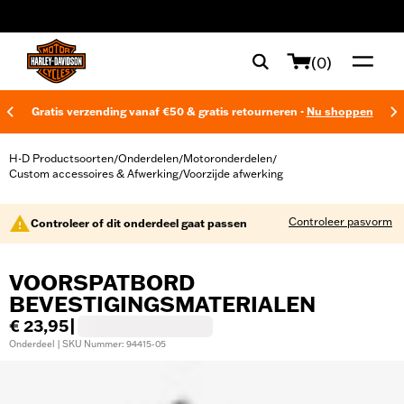
web accessibility
(0)
Gratis verzending vanaf €50 & gratis retourneren -
Nu shoppen
H-D Productsoorten
Onderdelen
Motoronderdelen
/
/
/
Custom accessoires & Afwerking
Voorzijde afwerking
/
Controleer pasvorm
Controleer of dit onderdeel gaat passen
VOORSPATBORD
BEVESTIGINGSMATERIALEN
€ 23,95
|
Onderdeel | SKU Nummer: 94415-05