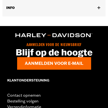
INFO
Past op '93-'05 FXDWG en '91-'17 Softail® modellen (behalve
Springer™, FXCW, FXCWC, FXSB, FXSBSE, FXSE en FXSTD).
Past niet met Billet fork slider set of Upside-down voorvorkset.
Installatie-instructies
Per stuk verkocht:
Elk
AANMELDEN VOOR DE NIEUWSBRIEF
In de doos:
Verchroomde inbusbouten
Blijf op de hoogte
AANMELDEN VOOR E-MAIL
KLANTONDERSTEUNING
Contact opnemen
Bestelling volgen
Verzendinformatie