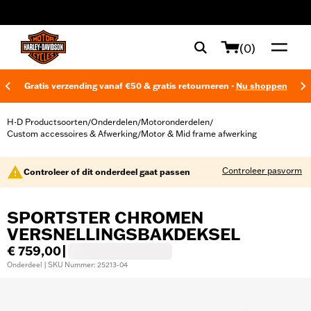
web accessibility
(0)
Gratis verzending vanaf €50 & gratis retourneren -
Nu shoppen
H-D Productsoorten
Onderdelen
Motoronderdelen
/
/
/
Custom accessoires & Afwerking
Motor & Mid frame afwerking
/
Controleer pasvorm
Controleer of dit onderdeel gaat passen
SPORTSTER CHROMEN
VERSNELLINGSBAKDEKSEL
€ 759,00
|
Onderdeel | SKU Nummer: 25213-04