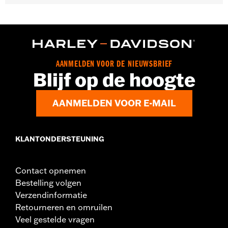
Past op '04-'22 XL modellen.
Per stuk verkocht:
Elk
In de doos:
Alleen bushings
GARANTIE:
,,,,,,,,,,,,,,,,,,,,,,,,,,,,,,,,,,,,,,,,,,,,,,,,,,,,,,,,,,,,,,,,,,,,
NOTITIES:
Bij het verwijderen en installeren van
AANMELDEN VOOR DE NIEUWSBRIEF
kleppendeksels moeten misschien nieuwe pakkingen
Blijf op de hoogte
worden geplaatst. Vraag je dealer om informatie.
AANMELDEN VOOR E-MAIL
KLANTONDERSTEUNING
Contact opnemen
Bestelling volgen
Verzendinformatie
Retourneren en omruilen
Veel gestelde vragen