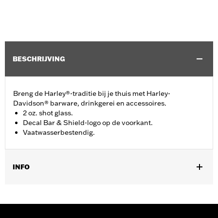
BESCHRIJVING
Breng de Harley®-traditie bij je thuis met Harley-
Davidson® barware, drinkgerei en accessoires.
2 oz. shot glass.
Decal Bar & Shield-logo op de voorkant.
Vaatwasserbestendig.
INFO
Geslacht:
Unisex
Vendor Style Nummer:
HDX-98713