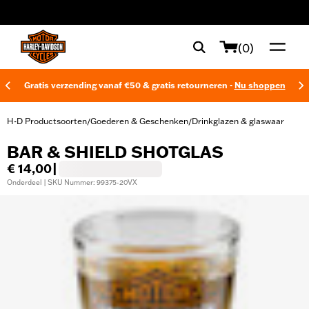
web accessibility
(0)
Gratis verzending vanaf €50 & gratis retourneren -
Nu shoppen
H-D Productsoorten
Goederen & Geschenken
Drinkglazen & glaswaar
/
/
BAR & SHIELD SHOTGLAS
€ 14,00
|
Onderdeel | SKU Nummer: 99375-20VX