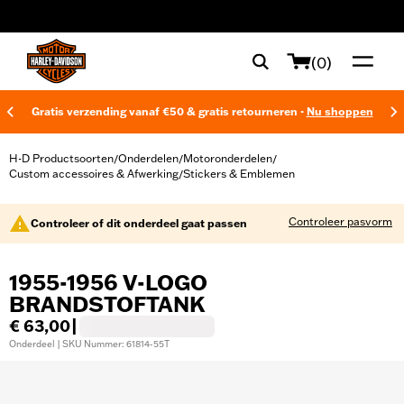
web accessibility
(0)
Gratis verzending vanaf €50 & gratis retourneren -
Nu shoppen
H-D Productsoorten
Onderdelen
Motoronderdelen
/
/
/
Custom accessoires & Afwerking
Stickers & Emblemen
/
Controleer pasvorm
Controleer of dit onderdeel gaat passen
1955-1956 V-LOGO
BRANDSTOFTANK
€ 63,00
|
Onderdeel | SKU Nummer: 61814-55T