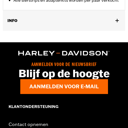
Alle sierstrips en adapterkits worden per paar verkocht
INFO
Past op '55-'56 FL modellen.
Per stuk verkocht:
Twee
In de doos:
2 Brandstoftank naamplaatjes
AANMELDEN VOOR DE NIEUWSBRIEF
Blijf op de hoogte
AANMELDEN VOOR E-MAIL
KLANTONDERSTEUNING
Contact opnemen