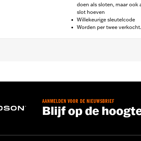
doen als sloten, maar ook al
slot hoeven
Willekeurige sleutelcode
Worden per twee verkocht
ren en vinyl zadeltassen. Past niet op FLHRC-, FLHRS- en
AANMELDEN VOOR DE NIEUWSBRIEF
Blijf op de hoogt