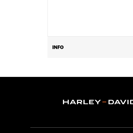
INFO
Te gebruiken met de meeste zachte le
Installatie-instructies
Vergrendelen:
Ja
Per stuk verkocht:
Twee
In de doos:
2 sloten en 2 sleutels