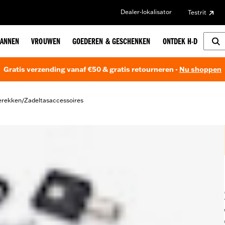
Dealer-lokalisator
Testrit
ANNEN
VROUWEN
GOEDEREN & GESCHENKEN
ONTDEK H-D
Gratis verzending vanaf €50 & gratis retourneren -
Nu shoppen
erekken
Zadeltasaccessoires
/