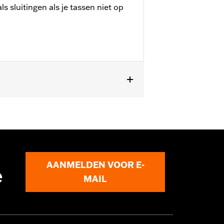
s sluitingen als je tassen niet op
.
 Pan America-modellen.
AANMELDEN VOOR E-
e
MAIL