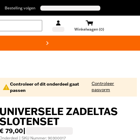
Bestelling volgen
Winkelwagen (0)
Harley
Controleer
Controleer of dit onderdeel gaat
pasvorm
passen
UNIVERSELE ZADELTAS
SLOTENSET
€ 79,00
|
Onderdeel | SKU Nummer: 90300017