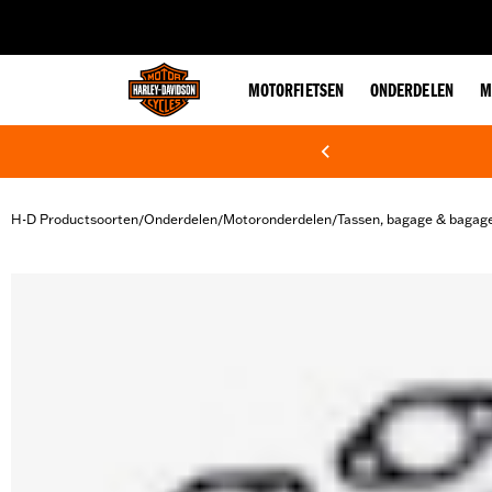
web accessibility
MOTORFIETSEN
ONDERDELEN
M
H-D Productsoorten
Onderdelen
Motoronderdelen
Tassen, bagage & bagag
/
/
/