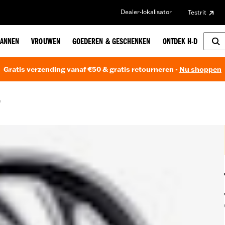
Dealer-lokalisator
Testrit
ANNEN
VROUWEN
GOEDEREN & GESCHENKEN
ONTDEK H-D
Gratis verzending vanaf €50 & gratis retourneren -
Nu shoppen
n