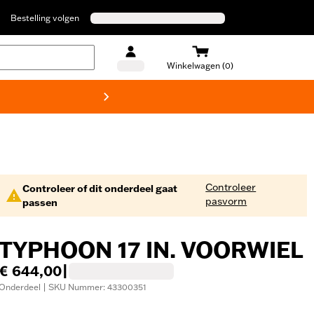
Bestelling volgen
Winkelwagen (0)
Harley
Controleer
Controleer of dit onderdeel gaat
pasvorm
passen
TYPHOON 17 IN. VOORWIEL
€ 644,00
|
Onderdeel | SKU Nummer: 43300351