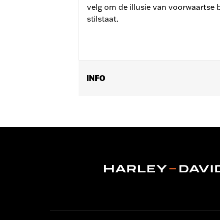
velg om de illusie van voorwaartse b
stilstaat.
INFO
Past op '15-later XG modellen (behalv
Installatie-instructies
Positie op de motorfiets:
Voorkant
Per stuk verkocht:
Elk
Materiaal:
Gegoten aluminium
In de doos:
Wiel, zonder toebehoren
Wielmaat:
17
Wielmaat maateenheid:
Inches