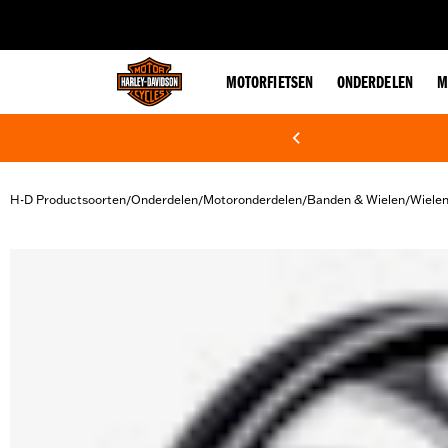
web accessibility
MOTORFIETSEN
ONDERDELEN
M
H-D Productsoorten
Onderdelen
Motoronderdelen
Banden & Wielen
Wiele
/
/
/
/