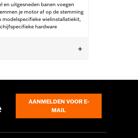
el en uitgesneden banen voegen
 stemmen je motor af op de stemming
modelspecifieke wielinstallatiekit,
chijfspecifieke hardware
AANMELDEN VOOR E-
e
MAIL