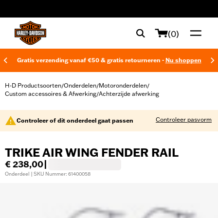
web accessibility
(0)
Gratis verzending vanaf €50 & gratis retourneren -
Nu shoppen
H-D Productsoorten
Onderdelen
Motoronderdelen
/
/
/
Custom accessoires & Afwerking
Achterzijde afwerking
/
Controleer pasvorm
Controleer of dit onderdeel gaat passen
TRIKE AIR WING FENDER RAIL
€ 238,00
|
Onderdeel | SKU Nummer: 61400058