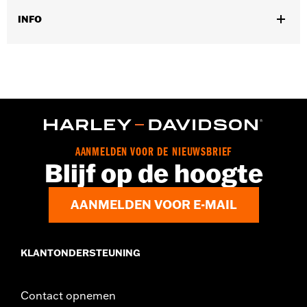
INFO
Past op alle '70-'98 modellen (behalve Sportster®).
Collectie:
Live to Ride
Per stuk verkocht:
Elk
In de doos:
Koppelingsdeksel en verchroomd roestvrijstalen
bevestigingsmateriaal
GARANTIE:
,,,,,,,,,,,,,,,,,,,,,,,,,,,,,,,,,,,,,,,,,,,,,,,,,,,,,,,,,,,,,,,,,
AANMELDEN VOOR DE NIEUWSBRIEF
Blijf op de hoogte
AANMELDEN VOOR E-MAIL
KLANTONDERSTEUNING
Contact opnemen