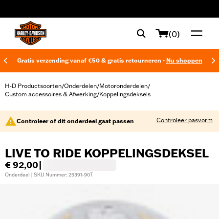
web accessibility
(0)
Gratis verzending vanaf €50 & gratis retourneren -
Nu shoppen
H-D Productsoorten
Onderdelen
Motoronderdelen
/
/
/
Custom accessoires & Afwerking
Koppelingsdeksels
/
Controleer pasvorm
Controleer of dit onderdeel gaat passen
LIVE TO RIDE KOPPELINGSDEKSEL
€ 92,00
|
Onderdeel | SKU Nummer: 25391-90T