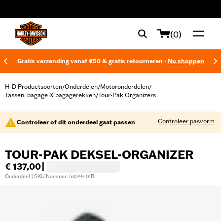
web accessibility
(0)
Gratis verzending vanaf €50 & gratis retourneren -
Nu shoppen
H-D Productsoorten
Onderdelen
Motoronderdelen
/
/
/
Tassen, bagage & bagagerekken
Tour-Pak Organizers
/
Controleer pasvorm
Controleer of dit onderdeel gaat passen
TOUR-PAK DEKSEL-ORGANIZER
€ 137,00
|
Onderdeel | SKU Nummer: 53249-01B