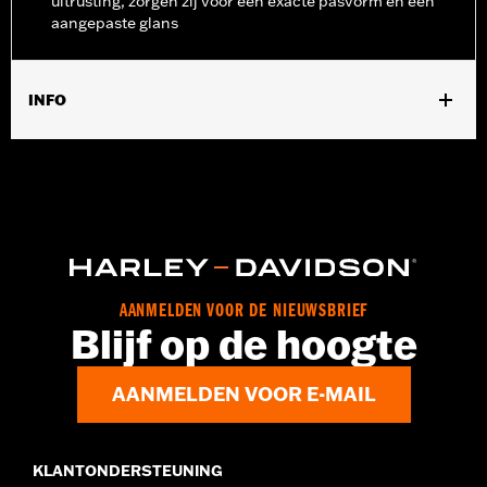
uitrusting, zorgen zij voor een exacte pasvorm en een
aangepaste glans
INFO
Past op '08-later Touring modellen zonder ABS. Past niet met
voorvorkeindcovers P/N 46282-07.
Installatie-instructies
Per stuk verkocht:
Twee
In de doos:
Bevat voorwiel spacers, links en rechts
AANMELDEN VOOR DE NIEUWSBRIEF
Blijf op de hoogte
AANMELDEN VOOR E-MAIL
KLANTONDERSTEUNING