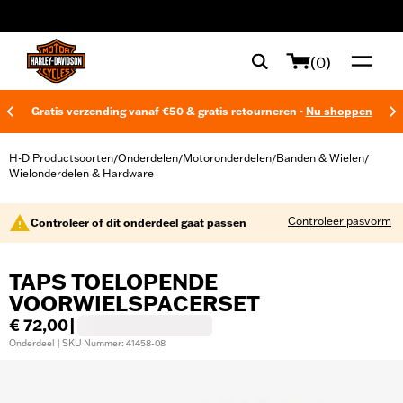
web accessibility
(0)
Gratis verzending vanaf €50 & gratis retourneren -
Nu shoppen
H-D Productsoorten
Onderdelen
Motoronderdelen
Banden & Wielen
/
/
/
/
Wielonderdelen & Hardware
Controleer pasvorm
Controleer of dit onderdeel gaat passen
TAPS TOELOPENDE
VOORWIELSPACERSET
€ 72,00
|
Onderdeel | SKU Nummer: 41458-08