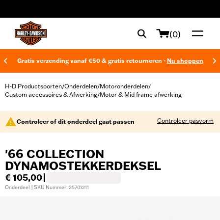
web accessibility
(0)
Gratis verzending vanaf €50 & gratis retourneren -
Nu shoppen
H-D Productsoorten
Onderdelen
Motoronderdelen
/
/
/
Custom accessoires & Afwerking
Motor & Mid frame afwerking
/
Controleer pasvorm
Controleer of dit onderdeel gaat passen
'66 COLLECTION
DYNAMOSTEKKERDEKSEL
€ 105,00
|
Onderdeel | SKU Nummer: 25701211