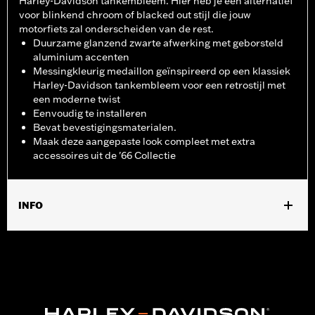
Harley-Davidson tankembleem. Hier heb je een alternatief
voor blinkend chroom of blacked out stijl die jouw
motorfiets zal onderscheiden van de rest.
Duurzame glanzend zwarte afwerking met geborsteld
aluminium accenten
Messingkleurig medaillon geïnspireerd op een klassiek
Harley-Davidson tankembleem voor een retrostijl met
een moderne twist
Eenvoudig te installeren
Bevat bevestigingsmaterialen.
Maak deze aangepaste look compleet met extra
accessoires uit de '66 Collectie
INFO
Voor modellen met '21-later Revolution Max motor.
Installatie-instructies
Collectie:
'66 Collection
Per stuk verkocht:
Elk
In de doos:
Ontstekingsplugdeksel, O-ring en montage-