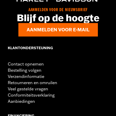
instructies
GARANTIE:
,,,,,,,,,,,,,,,,,,,,,,,,,,,,,,,,,,,,,,,,,,,,,,,,,,,,,,,,,,,,,,,,,,,
AANMELDEN VOOR DE NIEUWSBRIEF
Blijf op de hoogte
AANMELDEN VOOR E-MAIL
KLANTONDERSTEUNING
Contact opnemen
Bestelling volgen
Verzendinformatie
Retourneren en omruilen
Veel gestelde vragen
Conformiteitsverklaring
Aanbiedingen
FINANCIERING