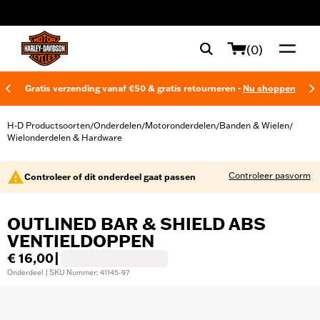
web accessibility
(0)
Gratis verzending vanaf €50 & gratis retourneren -
Nu shoppen
H-D Productsoorten
Onderdelen
Motoronderdelen
Banden & Wielen
/
/
/
/
Wielonderdelen & Hardware
Controleer pasvorm
Controleer of dit onderdeel gaat passen
OUTLINED BAR & SHIELD ABS
VENTIELDOPPEN
€ 16,00
|
Onderdeel | SKU Nummer: 41145-97