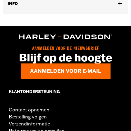
INFO
Universele montage. Past ook op luchtveringsventielen.
Per stuk verkocht:
Twee
In de doos:
2 abs ventieldopjes
AANMELDEN VOOR DE NIEUWSBRIEF
Blijf op de hoogte
AANMELDEN VOOR E-MAIL
KLANTONDERSTEUNING
Contact opnemen
Bestelling volgen
Verzendinformatie
Retourneren en omruilen