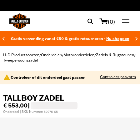
web accessibility
(0)
Gratis verzending vanaf €50 & gratis retourneren -
Nu shoppen
H-D Productsoorten
Onderdelen
Motoronderdelen
Zadels & Rugsteunen
/
/
/
/
Tweepersoonszadel
Controleer pasvorm
Controleer of dit onderdeel gaat passen
TALLBOY ZADEL
€ 553,00
|
Onderdeel | SKU Nummer: 52976-05