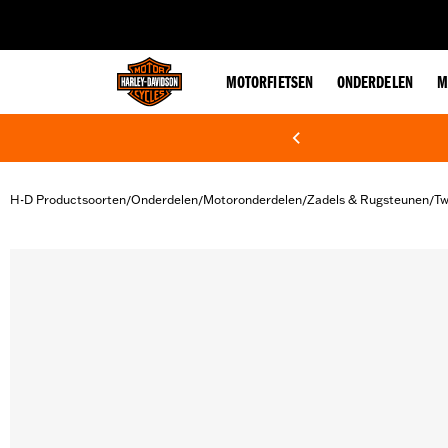
web accessibility
MOTORFIETSEN
ONDERDELEN
M
H-D Productsoorten
Onderdelen
Motoronderdelen
Zadels & Rugsteunen
Tw
/
/
/
/