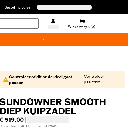
Bestelling volgen
Winkelwagen (0)
Harley
Controleer
Controleer of dit onderdeel gaat
pasvorm
passen
SUNDOWNER SMOOTH
DIEP KUIPZADEL
€ 519,00
|
Onderdeel | SKU Nummer: 51726-05