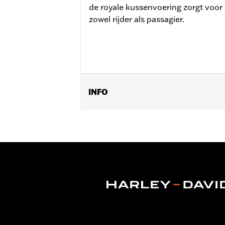
de royale kussenvoering zorgt voor
zowel rijder als passagier.
INFO
Past op '97-'07 Road King® en FLHX m
Brandstoftankconsole P/N 71288-03A o
Installatie-instructies
Per stuk verkocht:
Elk
Materiaal:
Vinyl
In de doos:
Handgreep
Breedte zitje:
12.0
Breedte zitje maateenheid:
Inches
Zadelbreedte:
15.0
Zadelbreedte maateenheid:
Inches