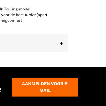
elk Touring-model
 voor de bestuurder (apart
ouringcomfort
® modellen voorzien van
dte passagierszitje 12.0 duimen.
AANMELDEN VOOR E-
e
MAIL