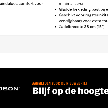
 eindeloos comfort voor
minimaliseren
Gladde bekleding past bij 
Geschikt voor rugsteunkits
verkrijgbaar) voor extra t
Zadelbreedte 38 cm (15")
odellen. Past ook op '97-'07 Electra Glide® en Road Glide
f Afwerkstuk P/N 52447-96. Zadelbreedte 15.0 duimen bree
AANMELDEN VOOR DE NIEUWSBRIEF
Blijf op de hoogt