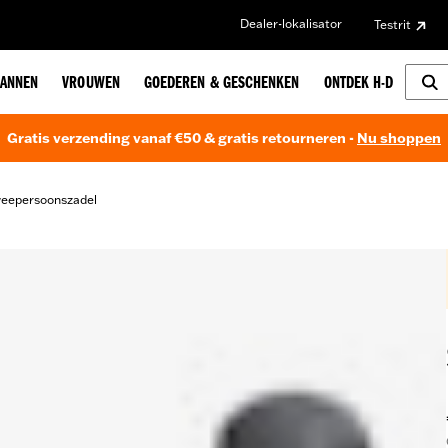
Dealer-lokalisator
Testrit
ANNEN
VROUWEN
GOEDEREN & GESCHENKEN
ONTDEK H-D
Gratis verzending vanaf €50 & gratis retourneren -
Nu shoppen
eepersoonszadel