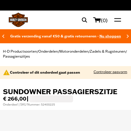
web accessibility
(0)
Gratis verzending vanaf €50 & gratis retourneren -
Nu shoppen
H-D Productsoorten
Onderdelen
Motoronderdelen
Zadels & Rugsteunen
/
/
/
/
Passagierszitjes
Controleer pasvorm
Controleer of dit onderdeel gaat passen
SUNDOWNER PASSAGIERSZITJE
€ 266,00
|
Onderdeel | SKU Nummer: 52400225