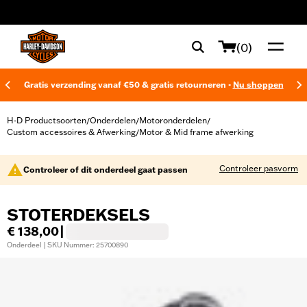
web accessibility
(0)
Gratis verzending vanaf €50 & gratis retourneren -
Nu shoppen
H-D Productsoorten
Onderdelen
Motoronderdelen
/
/
/
Custom accessoires & Afwerking
Motor & Mid frame afwerking
/
Controleer pasvorm
Controleer of dit onderdeel gaat passen
STOTERDEKSELS
€ 138,00
|
Onderdeel | SKU Nummer: 25700890