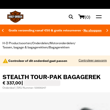
web accessibility
(0)
Gratis verzending vanaf €50 & gratis retourneren -
Nu shoppen
H-D Productsoorten
Onderdelen
Motoronderdelen
/
/
/
Tassen, bagage & bagagerekken
Bagagerekken
/
Controleer pasvorm
Controleer of dit onderdeel gaat passen
STEALTH TOUR-PAK BAGAGEREK
€ 337,00
|
Onderdeel | SKU Nummer: 53000247