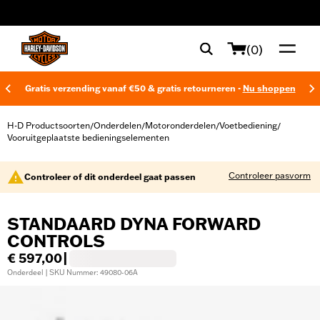
web accessibility
(0)
Gratis verzending vanaf €50 & gratis retourneren -
Nu shoppen
H-D Productsoorten
Onderdelen
Motoronderdelen
Voetbediening
/
/
/
/
Vooruitgeplaatste bedieningselementen
Controleer pasvorm
Controleer of dit onderdeel gaat passen
STANDAARD DYNA FORWARD
CONTROLS
€ 597,00
|
Onderdeel | SKU Nummer: 49080-06A