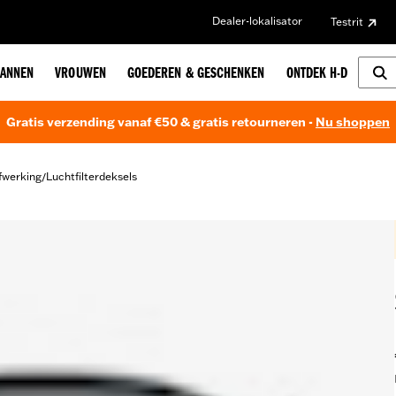
Dealer-lokalisator
Testrit
ANNEN
VROUWEN
GOEDEREN & GESCHENKEN
ONTDEK H-D
Gratis verzending vanaf €50 & gratis retourneren -
Nu shoppen
fwerking
Luchtfilterdeksels
/