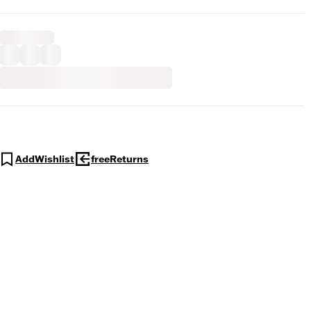
AddWishlist
freeReturns