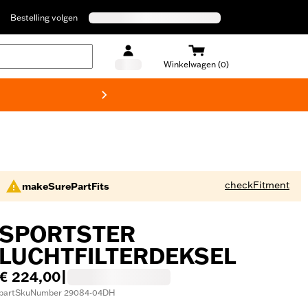
Bestelling volgen
Winkelwagen (0)
Harley
checkFitment
makeSurePartFits
SPORTSTER
LUCHTFILTERDEKSEL
€ 224,00
|
partSkuNumber 29084-04DH