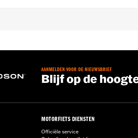
nele ovale luchtfilter.
,,,,,,,,,,,,,,,,,,,
AANMELDEN VOOR DE NIEUWSBRIEF
Blijf op de hoogt
MOTORFIETS DIENSTEN
Officiële service