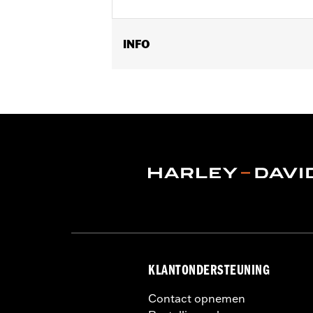
INFO
Past op '04-later XL modellen met origi
Per stuk verkocht:
Elk
In de doos:
1 luchtfilterdeksel
GARANTIE:
,,,,,,,,,,,,,,,,,,,,,,,,,,,,,,,,,,,,,,,,,,,,,,,,,
KLANTONDERSTEUNING
Contact opnemen