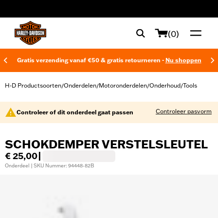
web accessibility
(0)
Gratis verzending vanaf €50 & gratis retourneren -
Nu shoppen
H-D Productsoorten
Onderdelen
Motoronderdelen
Onderhoud
Tools
/
/
/
/
Controleer pasvorm
Controleer of dit onderdeel gaat passen
SCHOKDEMPER VERSTELSLEUTEL
€ 25,00
|
Onderdeel | SKU Nummer: 94448-82B