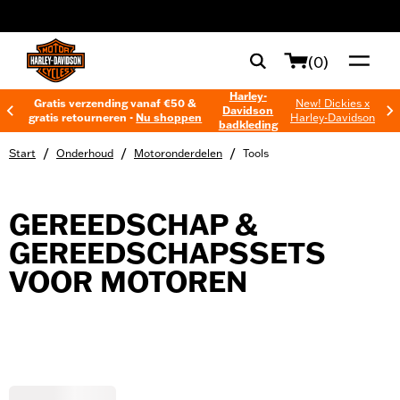
web accessibility
(0)
Harley-
Gratis verzending vanaf €50 &
New! Dickies x
Davidson
gratis retourneren -
Nu shoppen
Harley-Davidson
badkleding
/
/
/
Start
Onderhoud
Motoronderdelen
Tools
GEREEDSCHAP &
GEREEDSCHAPSSETS
VOOR MOTOREN