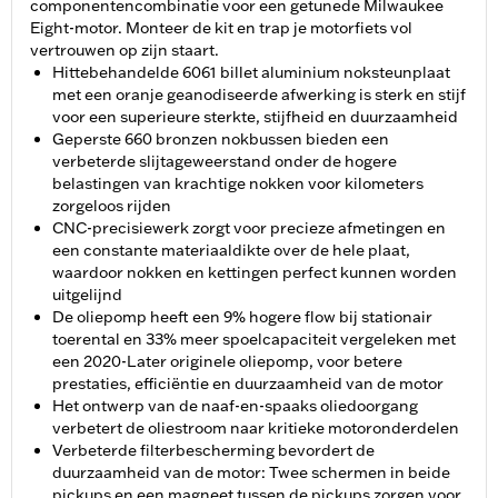
componentencombinatie voor een getunede Milwaukee
Eight-motor. Monteer de kit en trap je motorfiets vol
vertrouwen op zijn staart.
Hittebehandelde 6061 billet aluminium noksteunplaat
met een oranje geanodiseerde afwerking is sterk en stijf
voor een superieure sterkte, stijfheid en duurzaamheid
Geperste 660 bronzen nokbussen bieden een
verbeterde slijtageweerstand onder de hogere
belastingen van krachtige nokken voor kilometers
zorgeloos rijden
CNC-precisiewerk zorgt voor precieze afmetingen en
een constante materiaaldikte over de hele plaat,
waardoor nokken en kettingen perfect kunnen worden
uitgelijnd
De oliepomp heeft een 9% hogere flow bij stationair
toerental en 33% meer spoelcapaciteit vergeleken met
een 2020-Later originele oliepomp, voor betere
prestaties, efficiëntie en duurzaamheid van de motor
Het ontwerp van de naaf-en-spaaks oliedoorgang
verbetert de oliestroom naar kritieke motoronderdelen
Verbeterde filterbescherming bevordert de
duurzaamheid van de motor: Twee schermen in beide
pickups en een magneet tussen de pickups zorgen voor