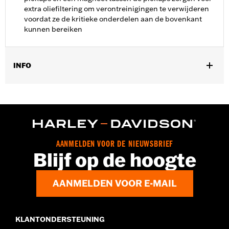
extra oliefiltering om verontreinigingen te verwijderen
voordat ze de kritieke onderdelen aan de bovenkant
kunnen bereiken
INFO
Past op '17-later Touring modellen voorzien van
lucht-/oliegekoelde Milwaukee-Eight® motor. Past niet op
modellen met VVT.
Installatie-instructies
Per stuk verkocht:
Elk
AANMELDEN VOOR DE NIEUWSBRIEF
In de doos:
Nokkenplaat, oliepomp, gerotors en installatie-
Blijf op de hoogte
instructies
AANMELDEN VOOR E-MAIL
KLANTONDERSTEUNING