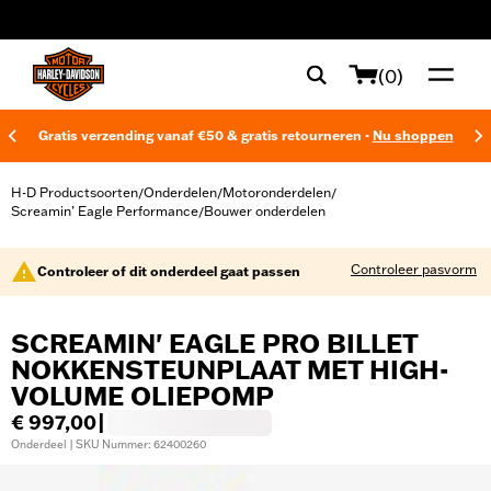
web accessibility
(0)
Gratis verzending vanaf €50 & gratis retourneren -
Nu shoppen
H-D Productsoorten
Onderdelen
Motoronderdelen
/
/
/
Screamin’ Eagle Performance
Bouwer onderdelen
/
Controleer pasvorm
Controleer of dit onderdeel gaat passen
SCREAMIN' EAGLE PRO BILLET
NOKKENSTEUNPLAAT MET HIGH-
VOLUME OLIEPOMP
€ 997,00
|
Onderdeel | SKU Nummer: 62400260